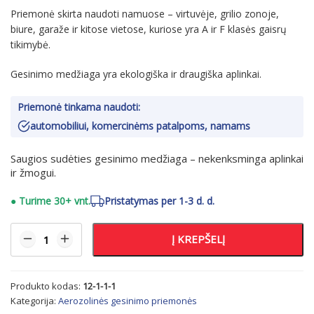
Priemonė skirta naudoti namuose – virtuvėje, grilio zonoje,
biure, garaže ir kitose vietose, kuriose yra A ir F klasės gaisrų
tikimybė.
Gesinimo medžiaga yra ekologiška ir draugiška aplinkai.
Priemonė tinkama naudoti:
automobiliui, komercinėms patalpoms, namams
Saugios sudėties gesinimo medžiaga – nekenksminga aplinkai
ir žmogui.
●
Turime 30+ vnt.
Pristatymas per 1-3 d. d.
Į KREPŠELĮ
Produkto kodas:
12-1-1-1
Kategorija:
Aerozolinės gesinimo priemonės