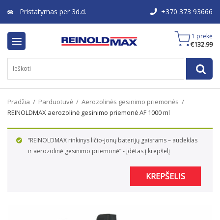
Pristatymas per 3d.d.
+370 373 93666
1 prekė
€
132.99
Pradžia
/
Parduotuvė
/
Aerozolinės gesinimo priemonės
/
REINOLDMAX aerozolinė gesinimo priemonė AF 1000 ml
“REINOLDMAX rinkinys ličio-jonų baterijų gaisrams – audeklas
ir aerozolinė gesinimo priemonė” - įdėtas į krepšelį
KREPŠELIS