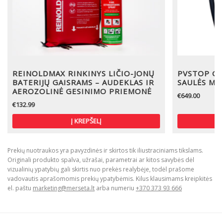
REINOLDMAX RINKINYS LIČIO-JONŲ
PVSTOP G
BATERIJŲ GAISRAMS – AUDEKLAS IR
SAULĖS MO
AEROZOLINĖ GESINIMO PRIEMONĖ
€
649.00
€
132.99
Į KREPŠELĮ
Prekių nuotraukos yra pavyzdinės ir skirtos tik iliustraciniams tikslams.
Originali produkto spalva, užrašai, parametrai ar kitos savybės dėl
vizualinių ypatybių gali skirtis nuo prekės realybėje, todėl prašome
vadovautis aprašomomis prekių ypatybėmis. Kilus klausimams kreipkitės
el. paštu
marketing@merseta.lt
arba numeriu
+370 373 93 666