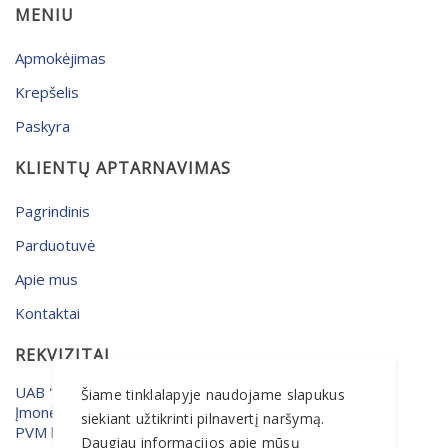
MENIU
Apmokėjimas
Krepšelis
Paskyra
KLIENTŲ APTARNAVIMAS
Pagrindinis
Parduotuvė
Apie mus
Kontaktai
REKVIZITAI
UAB "MERSETA"
Šiame tinklalapyje naudojame slapukus
Įmonės kodas: 133648055
siekiant užtikrinti pilnavertį naršymą.
PVM kodas: LT336480515
Daugiau informacijos apie mūsų