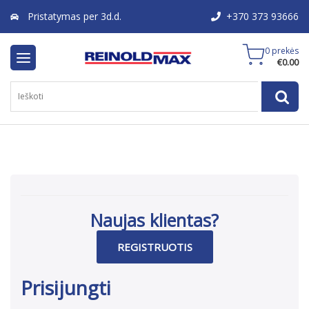
Pristatymas per 3d.d.
+370 373 93666
0 prekės
€
0.00
Naujas klientas?
REGISTRUOTIS
Prisijungti