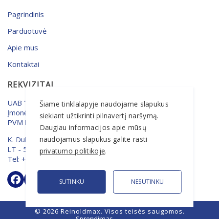
Pagrindinis
Parduotuvė
Apie mus
Kontaktai
REKVIZITAI
UAB "MERSETA"
Šiame tinklalapyje naudojame slapukus
Įmonės kodas: 133648055
siekiant užtikrinti pilnavertį naršymą.
PVM kodas: LT336480515
Daugiau informacijos apie mūsų
K. Dulksnio g. 9, Narsiečiai
naudojamus slapukus galite rasti
LT - 53304 Kaunas, Lietuva
privatumo politikoje
.
Tel: +370 37 393666
SUTINKU
NESUTINKU
© 2026 Reinoldmax. Visos teisės saugomos.
Sprendimas -