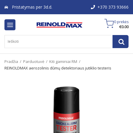
Pristatymas per 3d.d.
+370 373 93666
0 prekės
€
0.00
Pradžia
/
Parduotuvė
/
Kiti gaminiai RM
/
REINOLDMAX aerozolinis dūmų detektoriaus jutiklio testeris