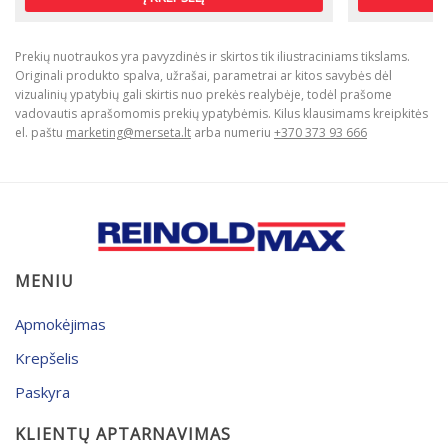
Prekių nuotraukos yra pavyzdinės ir skirtos tik iliustraciniams tikslams.
Originali produkto spalva, užrašai, parametrai ar kitos savybės dėl
vizualinių ypatybių gali skirtis nuo prekės realybėje, todėl prašome
vadovautis aprašomomis prekių ypatybėmis. Kilus klausimams kreipkitės
el. paštu
marketing@merseta.lt
arba numeriu
+370 373 93 666
MENIU
Apmokėjimas
Krepšelis
Paskyra
KLIENTŲ APTARNAVIMAS