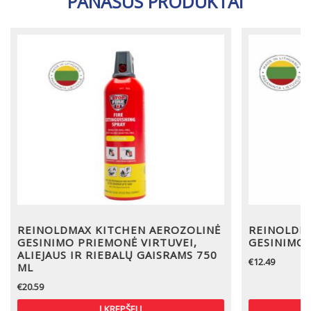
PANAŠŪS PRODUKTAI
REINOLDMAX KITCHEN AEROZOLINĖ
REINOLDM
GESINIMO PRIEMONĖ VIRTUVEI,
GESINIMO 
ALIEJAUS IR RIEBALŲ GAISRAMS 750
€
12.49
ML
€
20.59
Į KREPŠELĮ