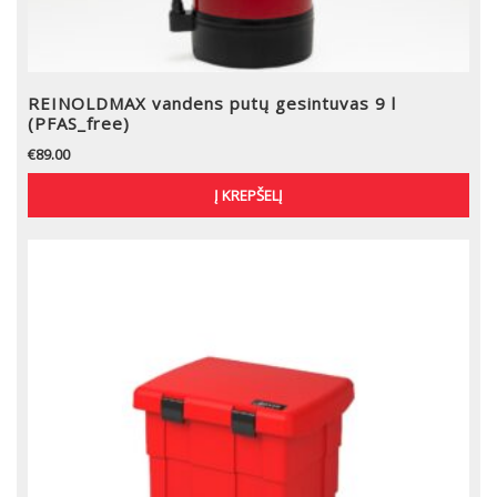
REINOLDMAX vandens putų gesintuvas 9 l
(PFAS_free)
€
89.00
Į KREPŠELĮ