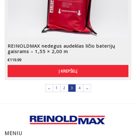
REINOLDMAX nedegus audeklas ličio baterijų
gaisrams – 1,55 × 2,00 m
€
119.99
Į KREPŠELĮ
←
1
2
3
4
→
MENIU