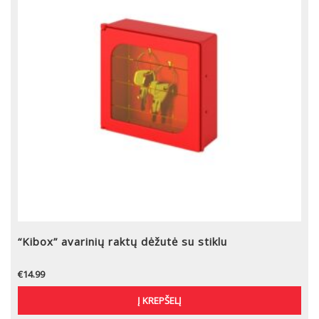
“Kibox” avarinių raktų dėžutė su stiklu
€
14.99
Į KREPŠELĮ