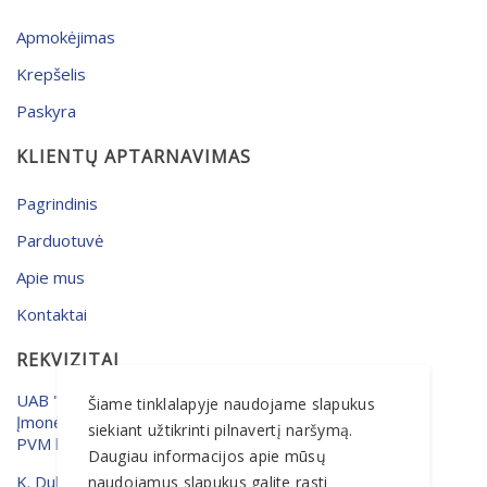
Apmokėjimas
Krepšelis
Paskyra
KLIENTŲ APTARNAVIMAS
Pagrindinis
Parduotuvė
Apie mus
Kontaktai
REKVIZITAI
UAB "MERSETA"
Šiame tinklalapyje naudojame slapukus
Įmonės kodas: 133648055
siekiant užtikrinti pilnavertį naršymą.
PVM kodas: LT336480515
Daugiau informacijos apie mūsų
K. Dulksnio g. 9, Narsiečiai
naudojamus slapukus galite rasti