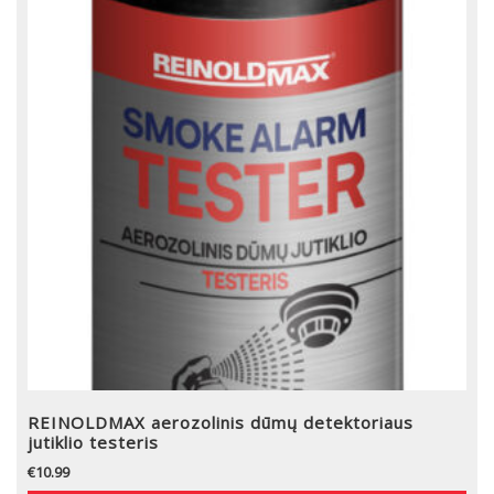
REINOLDMAX aerozolinis dūmų detektoriaus
jutiklio testeris
€
10.99