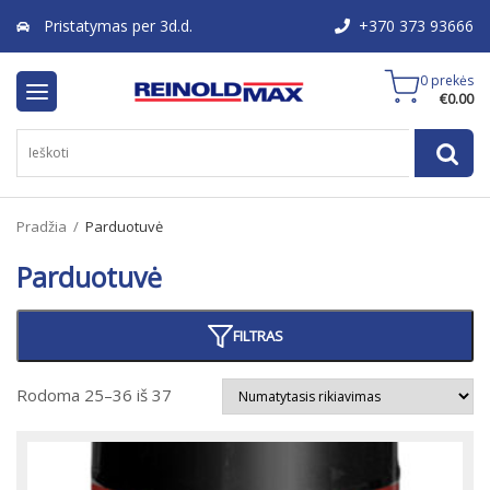
Pristatymas per 3d.d.
+370 373 93666
0 prekės
€
0.00
Pradžia
/
Parduotuvė
Parduotuvė
FILTRAS
Rodoma 25–36 iš 37