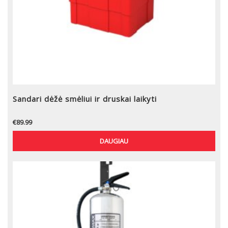
Sandari dėžė smėliui ir druskai laikyti
€
89.99
DAUGIAU