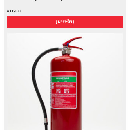
€
119.00
Į KREPŠELĮ