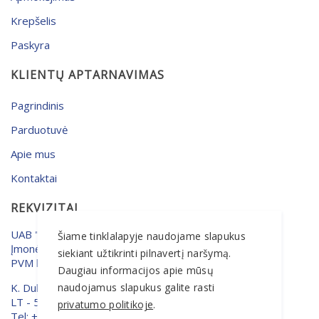
Krepšelis
Paskyra
KLIENTŲ APTARNAVIMAS
Pagrindinis
Parduotuvė
Apie mus
Kontaktai
REKVIZITAI
UAB "MERSETA"
Šiame tinklalapyje naudojame slapukus
Įmonės kodas: 133648055
siekiant užtikrinti pilnavertį naršymą.
PVM kodas: LT336480515
Daugiau informacijos apie mūsų
K. Dulksnio g. 9, Narsiečiai
naudojamus slapukus galite rasti
LT - 53304 Kaunas, Lietuva
privatumo politikoje
.
Tel: +370 37 393666