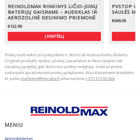
REINOLDMAX RINKINYS LIČIO-JONŲ
PVSTOP G
BATERIJŲ GAISRAMS – AUDEKLAS IR
SAULĖS MO
AEROZOLINĖ GESINIMO PRIEMONĖ
€
649.00
€
132.99
Į KREPŠELĮ
Prekių nuotraukos yra pavyzdinės ir skirtos tik iliustraciniams tikslams.
Originali produkto spalva, užrašai, parametrai ar kitos savybės dėl
vizualinių ypatybių gali skirtis nuo prekės realybėje, todėl prašome
vadovautis aprašomomis prekių ypatybėmis. Kilus klausimams kreipkitės
el. paštu
marketing@merseta.lt
arba numeriu
+370 373 93 666
MENIU
Apmokėjimas