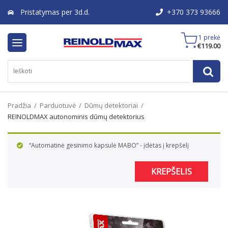
Pristatymas per 3d.d.
+370 373 93666
1 prekė
€
119.00
Pradžia
/
Parduotuvė
/
Dūmų detektoriai
/
REINOLDMAX autonominis dūmų detektorius
“Automatinė gesinimo kapsulė MABO” - įdėtas į krepšelį
KREPŠELIS