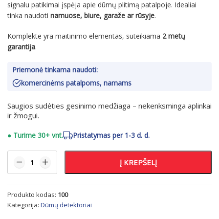
signalu patikimai įspėja apie dūmų plitimą patalpoje. Idealiai
tinka naudoti
namuose, biure, garaže ar rūsyje
.
Komplekte yra maitinimo elementas, suteikiama
2 metų
garantija
.
Priemonė tinkama naudoti:
komercinėms patalpoms, namams
Saugios sudėties gesinimo medžiaga – nekenksminga aplinkai
ir žmogui.
●
Turime 30+ vnt.
Pristatymas per 1-3 d. d.
Į KREPŠELĮ
Produkto kodas:
100
Kategorija:
Dūmų detektoriai