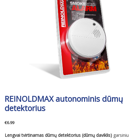
REINOLDMAX autonominis dūmų
detektorius
€
6.99
Lengvai tvirtinamas dūmų detektorius (dūmų daviklis)
garsiniu